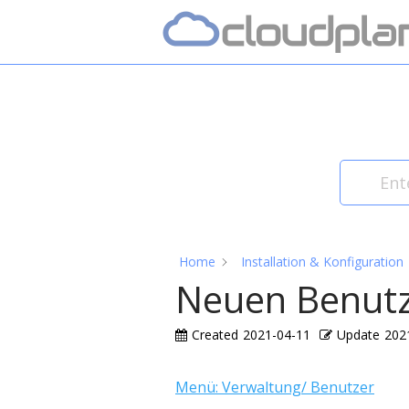
Skip
Home
to
content
Home
Installation & Konfiguration
Neuen Benutze
Created
2021-04-11
Update
202
Menü: Verwaltung/ Benutzer