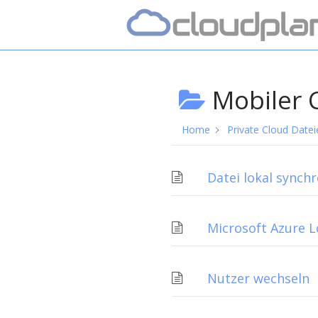
Skip
Home
to
content
Mobiler C
Home
Private Cloud Date
Datei lokal synchr
Microsoft Azure L
Nutzer wechseln